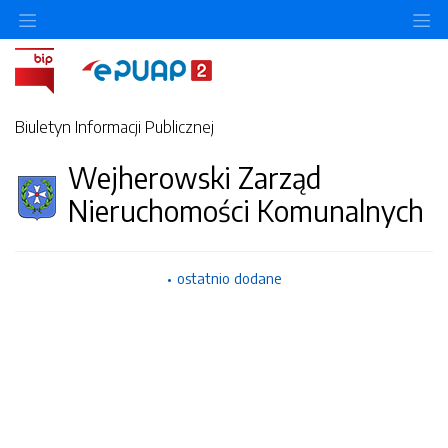
Ukryj/pokaż menu przedmiotowe
Uk
Biuletyn Informacji Publicznej
Wejherowski Zarząd
Nieruchomości Komunalnych
ostatnio dodane