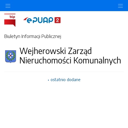
Ukryj/pokaż menu przedmiotowe
Uk
Biuletyn Informacji Publicznej
Wejherowski Zarząd
Nieruchomości Komunalnych
ostatnio dodane