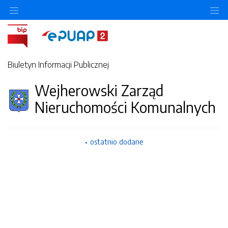
Ukryj/pokaż menu przedmiotowe
Uk
Biuletyn Informacji Publicznej
Wejherowski Zarząd
Nieruchomości Komunalnych
ostatnio dodane