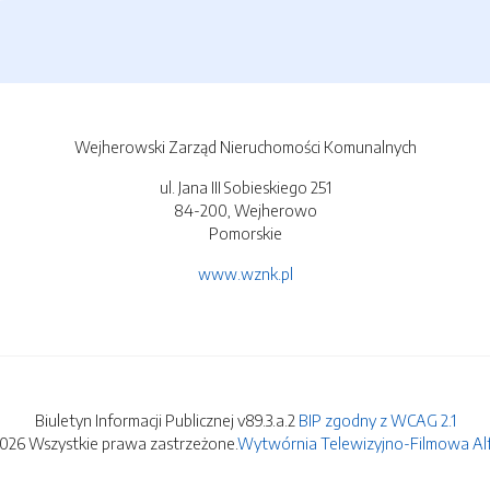
Wejherowski Zarząd Nieruchomości Komunalnych
ul. Jana III Sobieskiego 251
84-200, Wejherowo
Pomorskie
www.wznk.pl
Biuletyn Informacji Publicznej v89.3.a.2
BIP zgodny z WCAG 2.1
2026 Wszystkie prawa zastrzeżone.
Wytwórnia Telewizyjno-Filmowa Alfa