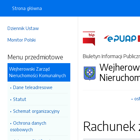
Strona główna
Dziennik Ustaw
Monitor Polski
Menu przedmiotowe
Biuletyn Informacji Publicz
Wejherows
Wejherowski Zarząd
Nieruchom
Nieruchomości Komunalnych
Dane teleadresowe
os
Statut
Schemat organizacyjny
Rachunek z
Ochrona danych
osobowych