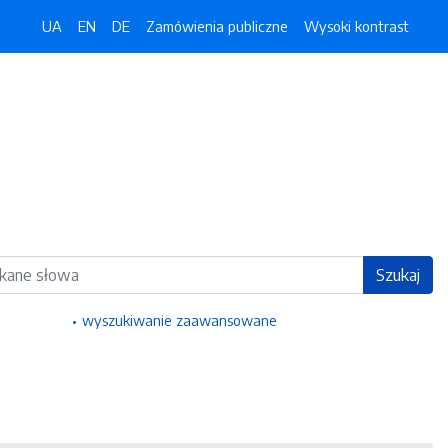
UA
EN
DE
Zamówienia publiczne
Wysoki kontrast
ka
Szukaj
wyszukiwanie zaawansowane