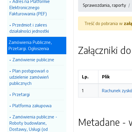
Adres na Platformie
Sprawozdania, raporty
Elektronicznego
Fakturowania (PEF)
Treść do pobrania w
zał
Przedmiot i zakres
działalności jednostki
Zamówienia Publiczne,
Załączniki d
Przetargi. Ogłoszenia
Zamówienie publiczne
Plan postępowań o
Lp.
Plik
udzielenie zamówień
publicznych
1
Rachunek zysków
Przetargi
Platforma zakupowa
Zamówienia publiczne -
Metadane - w
Roboty budowlane,
Dostawy, Usługi (od