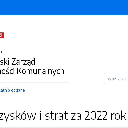
nej
ki Zarząd
ości Komunalnych
Wyszukiwar
tatnio dodane
ysków i strat za 2022 rok