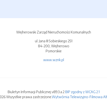
Wejherowski Zarząd Nieruchomości Komunalnych
ul. Jana III Sobieskiego 251
84-200, Wejherowo
Pomorskie
www.wznk.pl
Biuletyn Informacji Publicznej v89.3.a.2
BIP zgodny z WCAG 2.1
2026 Wszystkie prawa zastrzeżone.
Wytwórnia Telewizyjno-Filmowa Alfa