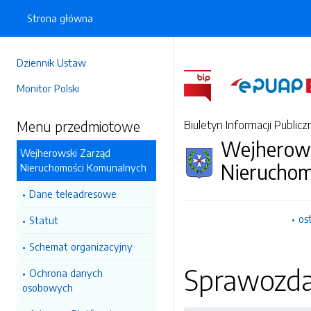
Strona główna
Dziennik Ustaw
Monitor Polski
Menu przedmiotowe
Biuletyn Informacji Publicz
Wejherows
Wejherowski Zarząd
Nieruchom
Nieruchomości Komunalnych
Dane teleadresowe
os
Statut
Schemat organizacyjny
Sprawozda
Ochrona danych
osobowych