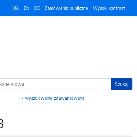
UA
EN
DE
Zamówienia publiczne
Wysoki kontrast
ka
Szukaj
wyszukiwanie zaawansowane
8