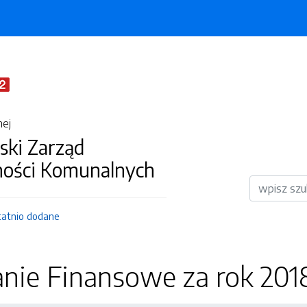
nej
ki Zarząd
ości Komunalnych
Wyszukiwar
tatnio dodane
nie Finansowe za rok 201