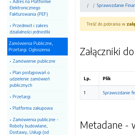
Adres na Platformie
Sprawozdanie Fina
Elektronicznego
Fakturowania (PEF)
Treść do pobrania w
zał
Przedmiot i zakres
działalności jednostki
Zamówienia Publiczne,
Załączniki d
Przetargi. Ogłoszenia
Zamówienie publiczne
Plan postępowań o
Lp.
Plik
udzielenie zamówień
publicznych
1
Sprawozdanie fin
Przetargi
Platforma zakupowa
Zamówienia publiczne -
Metadane - w
Roboty budowlane,
Dostawy, Usługi (od