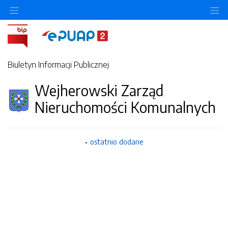
Ukryj/pokaż menu przedmiotowe
Uk
Biuletyn Informacji Publicznej
Wejherowski Zarząd
Nieruchomości Komunalnych
ostatnio dodane