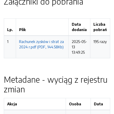
Załączniki do pobrania
Data
Liczba
Lp.
Plik
dodania
pobrań
1
Rachunek zysków i strat za
2025-05-
195 razy
2024 r.pdf (PDF, 144.58Kb)
13
13:49:25
Metadane - wyciąg z rejestru
zmian
Akcja
Osoba
Data