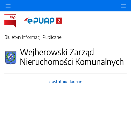
Ukryj/pokaż menu przedmiotowe
Uk
Biuletyn Informacji Publicznej
Wejherowski Zarząd
Nieruchomości Komunalnych
ostatnio dodane